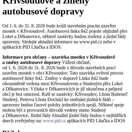
Křivsoudově a změny
autobusové dopravy
Od 1. 6. do 31. 8. 2026 bude kvůli stavebním pracím uzavřen
mostek v Křivsoudově. Autobusová linka 842 pojede objízdně přes
Loket a Děkanovice, některé zastávky budou zrušeny a jízdní řády
upraveny. Sledujte aktuální informace na www.pid.cz nebo v
aplikacích PID Lítačka a IDOS.
Informace pro občany – uzavírka mostku v Křivsoudově
a změny autobusové dopravy
Vážení občané,
od 1. 6. 2026 do 31. 8. 2026 bude z důvodu stavebních prací
uzavřen mostek v obci Křivsoudov. Tato uzavírka ovlivní provoz
autobusové linky 842. Změny v dopravě Linka 842 bude
obousměrně vedena mezi Křivsoudovem a Studeným přes Loket
a Děkanovice. Výluka v Děkanovicích je již ukončena a průjezd
obcí je bez omezení. Ruší se zastávky: Křivsoudov, Lhota Bubeneč
Studený, Petrova Lhota Dochází ke změnám jízdních řádů –
upraveny budou časové polohy jednotlivých spojů. Některé spoje
mohou být z provozních důvodů vedeny mimo Studený
a Děkanovice. Jízdní řády Aktuální jízdní řády budou v nejbližších
dnech zveřejněny na:
www.pid.cz
aplikacích PID Lítačka a IDOS