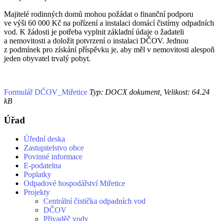
Majitelé rodinných domů mohou požádat o finanční podporu
ve výši 60 000 Kč na pořízení a instalaci domácí čistírny odpadních
vod. K žádosti je potřeba vyplnit základní údaje o žadateli
a nemovitosti a doložit potvrzení o instalaci DČOV. Jednou
z podmínek pro získání příspěvku je, aby měl v nemovitosti alespoň
jeden obyvatel trvalý pobyt.
Formulář DČOV_Miřetice
Typ: DOCX dokument, Velikost: 64.24
kB
Úřad
Úřední deska
Zastupitelstvo obce
Povinné informace
E-podatelna
Poplatky
Odpadové hospodářství Miřetice
Projekty
Centrální čistička odpadních vod
DČOV
Přivaděč vody