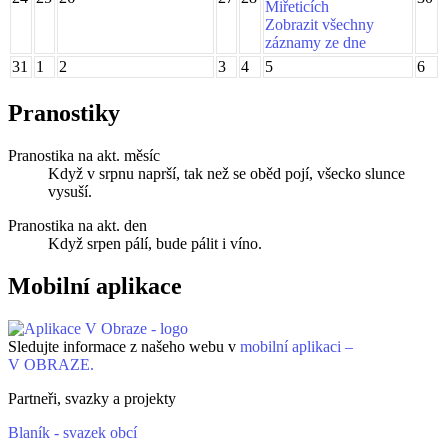
Miřeticích
Zobrazit všechny
záznamy ze dne
31
1
2
3
4
5
6
Pranostiky
Pranostika na akt. měsíc
Když v srpnu naprší, tak než se oběd pojí, všecko slunce
vysuší.
Pranostika na akt. den
Když srpen pálí, bude pálit i víno.
Mobilní aplikace
Sledujte informace z našeho webu v
mobilní aplikaci –
V OBRAZE.
Partneři, svazky a projekty
Blaník - svazek obcí