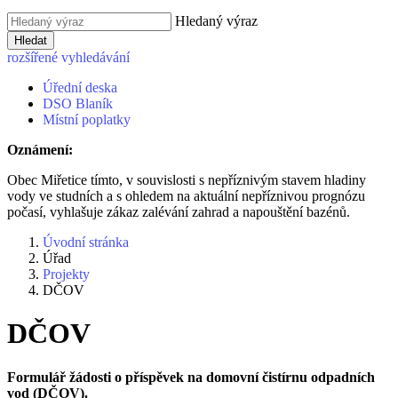
Hledaný výraz
Hledat
rozšířené vyhledávání
Úřední deska
DSO Blaník
Místní poplatky
Oznámení:
Obec Miřetice tímto, v souvislosti s nepříznivým stavem hladiny
vody ve studních a s ohledem na aktuální nepříznivou prognózu
počasí, vyhlašuje zákaz zalévání zahrad a napouštění bazénů.
Úvodní stránka
Úřad
Projekty
DČOV
DČOV
Formulář žádosti o příspěvek na domovní čistírnu odpadních
vod (DČOV).