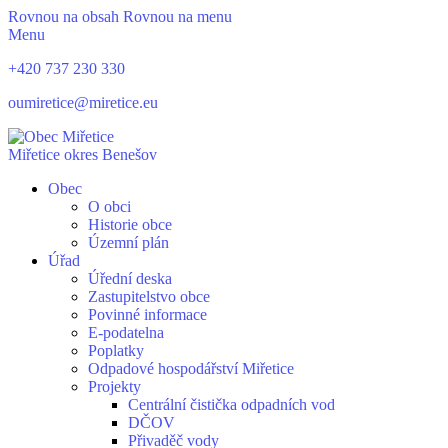
Rovnou na obsah
Rovnou na menu
Menu
+420 737 230 330
oumiretice@miretice.eu
Miřetice
okres Benešov
Obec
O obci
Historie obce
Územní plán
Úřad
Úřední deska
Zastupitelstvo obce
Povinné informace
E-podatelna
Poplatky
Odpadové hospodářství Miřetice
Projekty
Centrální čistička odpadních vod
DČOV
Přivaděč vody