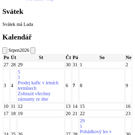
Svátek
Svátek má
Lada
Kalendář
Srpen
2026
Po
Út
St
Čt
Pá
So
Ne
27
28
29
30
31
1
2
5
1
Prodej kuřic v letních
3
4
6
7
8
9
termínech
Zobrazit všechny
záznamy ze dne
10
11
12
13
14
15
16
17
18
19
20
21
22
23
29
1
Pohádkový les v
24
25
26
27
28
30