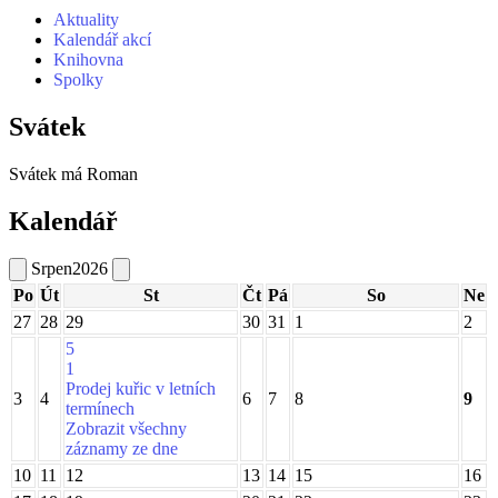
Aktuality
Kalendář akcí
Knihovna
Spolky
Svátek
Svátek má
Roman
Kalendář
Srpen
2026
Po
Út
St
Čt
Pá
So
Ne
27
28
29
30
31
1
2
5
1
Prodej kuřic v letních
3
4
6
7
8
9
termínech
Zobrazit všechny
záznamy ze dne
10
11
12
13
14
15
16