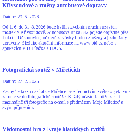
Křivsoudově a změny autobusové dopravy
Datum:
29. 5. 2026
Od 1. 6. do 31. 8. 2026 bude kvůli stavebním pracím uzavřen
mostek v Křivsoudově. Autobusová linka 842 pojede objízdně přes
Loket a Děkanovice, některé zastávky budou zrušeny a jízdní řády
upraveny. Sledujte aktuální informace na www.pid.cz nebo v
aplikacích PID Lítačka a IDOS.
Fotografická soutěž v Miřeticích
Datum:
27. 2. 2026
Zachyťte krásu naší obce Miřetice prostřednictvím svého objektivu a
zapojte se do fotografické soutěže. Každý účastník může zaslat
maximálně tři fotografie na e-mail s předmětem 'Moje Miřetice' a
svým příjmením.
Vědomostní hra z Kraje blanických rytířů