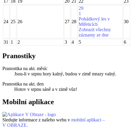
17
18
19
20
21
22
23
29
1
Pohádkový les v
24
25
26
27
28
30
Miřeticích
Zobrazit všechny
záznamy ze dne
31
1
2
3
4
5
6
Pranostiky
Pranostika na akt. měsíc
Jsou-li v srpnu hory kalný, budou v zimě mrazy valný.
Pranostika na akt. den
Hotov v srpnu sáně a v zimě vůz!
Mobilní aplikace
Sledujte informace z našeho webu v
mobilní aplikaci –
V OBRAZE.