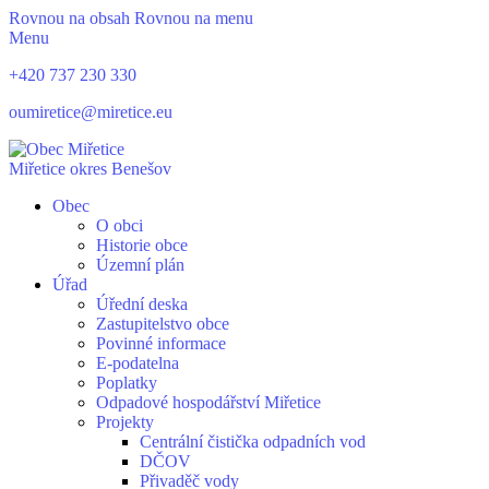
Rovnou na obsah
Rovnou na menu
Menu
+420 737 230 330
oumiretice@miretice.eu
Miřetice
okres Benešov
Obec
O obci
Historie obce
Územní plán
Úřad
Úřední deska
Zastupitelstvo obce
Povinné informace
E-podatelna
Poplatky
Odpadové hospodářství Miřetice
Projekty
Centrální čistička odpadních vod
DČOV
Přivaděč vody