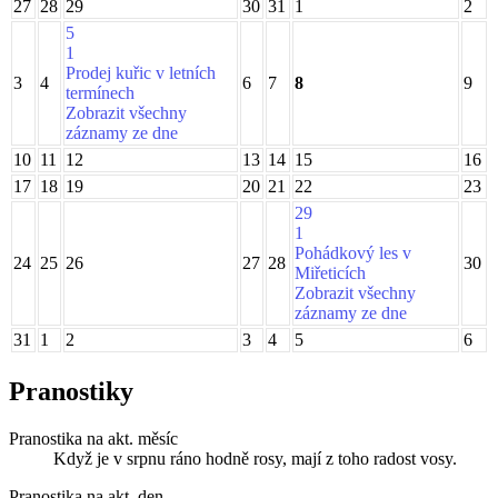
27
28
29
30
31
1
2
5
1
Prodej kuřic v letních
3
4
6
7
8
9
termínech
Zobrazit všechny
záznamy ze dne
10
11
12
13
14
15
16
17
18
19
20
21
22
23
29
1
Pohádkový les v
24
25
26
27
28
30
Miřeticích
Zobrazit všechny
záznamy ze dne
31
1
2
3
4
5
6
Pranostiky
Pranostika na akt. měsíc
Když je v srpnu ráno hodně rosy, mají z toho radost vosy.
Pranostika na akt. den