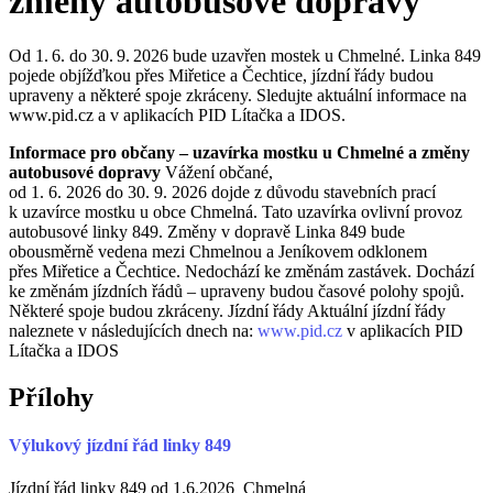
změny autobusové dopravy
Od 1. 6. do 30. 9. 2026 bude uzavřen mostek u Chmelné. Linka 849
pojede objížďkou přes Miřetice a Čechtice, jízdní řády budou
upraveny a některé spoje zkráceny. Sledujte aktuální informace na
www.pid.cz a v aplikacích PID Lítačka a IDOS.
Informace pro občany – uzavírka mostku u Chmelné a změny
autobusové dopravy
Vážení občané,
od 1. 6. 2026 do 30. 9. 2026 dojde z důvodu stavebních prací
k uzavírce mostku u obce Chmelná. Tato uzavírka ovlivní provoz
autobusové linky 849. Změny v dopravě Linka 849 bude
obousměrně vedena mezi Chmelnou a Jeníkovem odklonem
přes Miřetice a Čechtice. Nedochází ke změnám zastávek. Dochází
ke změnám jízdních řádů – upraveny budou časové polohy spojů.
Některé spoje budou zkráceny. Jízdní řády Aktuální jízdní řády
naleznete v následujících dnech na:
www.pid.cz
v aplikacích PID
Lítačka a IDOS
Přílohy
Výlukový jízdní řád linky 849
Jízdní řád linky 849 od 1.6.2026_Chmelná