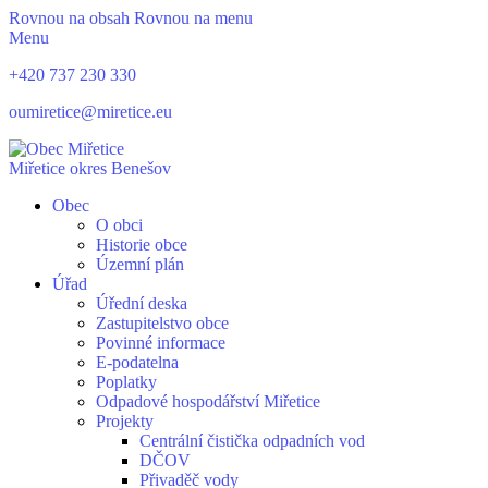
Rovnou na obsah
Rovnou na menu
Menu
+420 737 230 330
oumiretice@miretice.eu
Miřetice
okres Benešov
Obec
O obci
Historie obce
Územní plán
Úřad
Úřední deska
Zastupitelstvo obce
Povinné informace
E-podatelna
Poplatky
Odpadové hospodářství Miřetice
Projekty
Centrální čistička odpadních vod
DČOV
Přivaděč vody