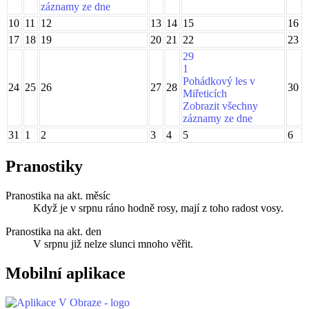
záznamy ze dne
10
11
12
13
14
15
16
17
18
19
20
21
22
23
29
1
Pohádkový les v
24
25
26
27
28
30
Miřeticích
Zobrazit všechny
záznamy ze dne
31
1
2
3
4
5
6
Pranostiky
Pranostika na akt. měsíc
Když je v srpnu ráno hodně rosy, mají z toho radost vosy.
Pranostika na akt. den
V srpnu již nelze slunci mnoho věřit.
Mobilní aplikace