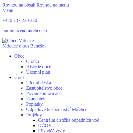
Rovnou na obsah
Rovnou na menu
Menu
+420 737 230 330
oumiretice@miretice.eu
Miřetice
okres Benešov
Obec
O obci
Historie obce
Územní plán
Úřad
Úřední deska
Zastupitelstvo obce
Povinné informace
E-podatelna
Poplatky
Odpadové hospodářství Miřetice
Projekty
Centrální čistička odpadních vod
DČOV
Přivaděč vody