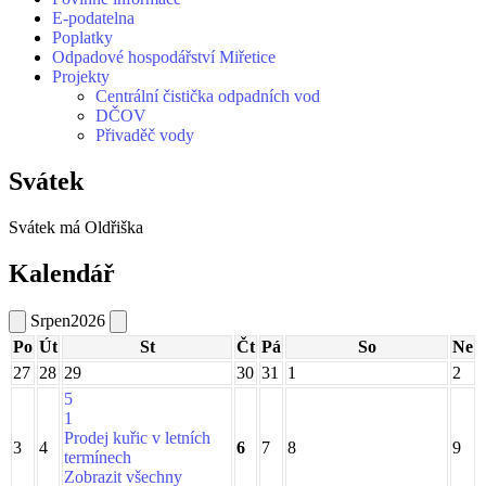
E-podatelna
Poplatky
Odpadové hospodářství Miřetice
Projekty
Centrální čistička odpadních vod
DČOV
Přivaděč vody
Svátek
Svátek má
Oldřiška
Kalendář
Srpen
2026
Po
Út
St
Čt
Pá
So
Ne
27
28
29
30
31
1
2
5
1
Prodej kuřic v letních
3
4
6
7
8
9
termínech
Zobrazit všechny