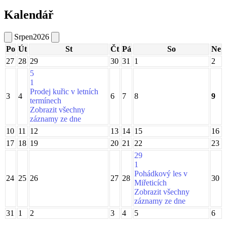
Kalendář
Srpen
2026
Po
Út
St
Čt
Pá
So
Ne
27
28
29
30
31
1
2
5
1
Prodej kuřic v letních
3
4
6
7
8
9
termínech
Zobrazit všechny
záznamy ze dne
10
11
12
13
14
15
16
17
18
19
20
21
22
23
29
1
Pohádkový les v
24
25
26
27
28
30
Miřeticích
Zobrazit všechny
záznamy ze dne
31
1
2
3
4
5
6