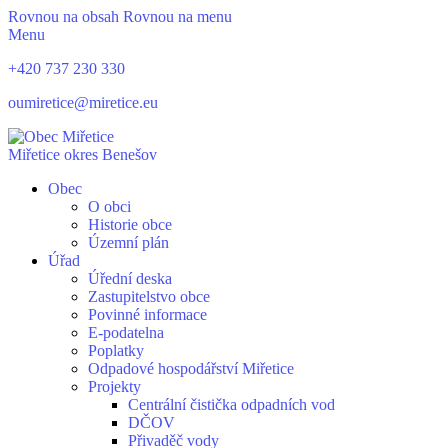
Rovnou na obsah
Rovnou na menu
Menu
+420 737 230 330
oumiretice@miretice.eu
Miřetice
okres Benešov
Obec
O obci
Historie obce
Územní plán
Úřad
Úřední deska
Zastupitelstvo obce
Povinné informace
E-podatelna
Poplatky
Odpadové hospodářství Miřetice
Projekty
Centrální čistička odpadních vod
DČOV
Přivaděč vody