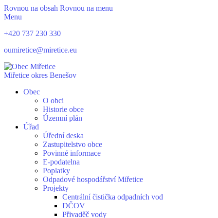
Rovnou na obsah
Rovnou na menu
Menu
+420 737 230 330
oumiretice@miretice.eu
Miřetice
okres Benešov
Obec
O obci
Historie obce
Územní plán
Úřad
Úřední deska
Zastupitelstvo obce
Povinné informace
E-podatelna
Poplatky
Odpadové hospodářství Miřetice
Projekty
Centrální čistička odpadních vod
DČOV
Přivaděč vody