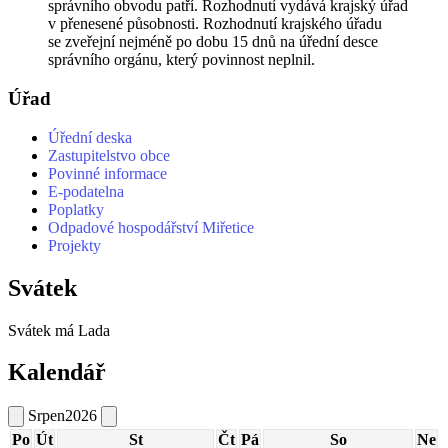
správního obvodu patří. Rozhodnutí vydává krajský úřad
v přenesené působnosti. Rozhodnutí krajského úřadu
se zveřejní nejméně po dobu 15 dnů na úřední desce
správního orgánu, který povinnost neplnil.
Úřad
Úřední deska
Zastupitelstvo obce
Povinné informace
E-podatelna
Poplatky
Odpadové hospodářství Miřetice
Projekty
Svátek
Svátek má
Lada
Kalendář
Srpen
2026
Po
Út
St
Čt
Pá
So
Ne