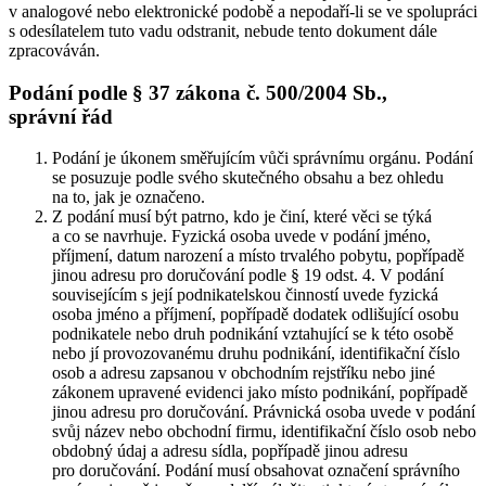
v analogové nebo elektronické podobě a nepodaří-li se ve spolupráci
s odesílatelem tuto vadu odstranit, nebude tento dokument dále
zpracováván.
Podání podle § 37 zákona č. 500/2004 Sb.,
správní řád
Podání je úkonem směřujícím vůči správnímu orgánu. Podání
se posuzuje podle svého skutečného obsahu a bez ohledu
na to, jak je označeno.
Z podání musí být patrno, kdo je činí, které věci se týká
a co se navrhuje. Fyzická osoba uvede v podání jméno,
příjmení, datum narození a místo trvalého pobytu, popřípadě
jinou adresu pro doručování podle § 19 odst. 4. V podání
souvisejícím s její podnikatelskou činností uvede fyzická
osoba jméno a příjmení, popřípadě dodatek odlišující osobu
podnikatele nebo druh podnikání vztahující se k této osobě
nebo jí provozovanému druhu podnikání, identifikační číslo
osob a adresu zapsanou v obchodním rejstříku nebo jiné
zákonem upravené evidenci jako místo podnikání, popřípadě
jinou adresu pro doručování. Právnická osoba uvede v podání
svůj název nebo obchodní firmu, identifikační číslo osob nebo
obdobný údaj a adresu sídla, popřípadě jinou adresu
pro doručování. Podání musí obsahovat označení správního