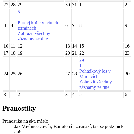
27
28
29
30
31
1
2
5
1
Prodej kuřic v letních
3
4
6
7
8
9
termínech
Zobrazit všechny
záznamy ze dne
10
11
12
13
14
15
16
17
18
19
20
21
22
23
29
1
Pohádkový les v
24
25
26
27
28
30
Miřeticích
Zobrazit všechny
záznamy ze dne
31
1
2
3
4
5
6
Pranostiky
Pranostika na akt. měsíc
Jak Vavřinec zavaří, Bartoloměj zasmaží, tak se podzimek
daří.