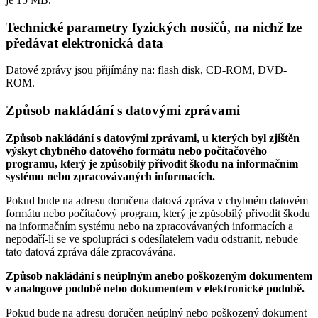
Technické parametry fyzických nosičů, na nichž lze
předávat elektronická data
Datové zprávy jsou přijímány na:
flash disk, CD-ROM, DVD-
ROM.
Způsob nakládání s datovými zprávami
Způsob nakládání s datovými zprávami, u kterých byl zjištěn
výskyt chybného datového formátu nebo počítačového
programu, který je způsobilý přivodit škodu na informačním
systému nebo zpracovávaných informacích.
Pokud bude na adresu doručena datová zpráva v chybném datovém
formátu nebo počítačový program, který je způsobilý přivodit škodu
na informačním systému nebo na zpracovávaných informacích a
nepodaří-li se ve spolupráci s odesílatelem vadu odstranit, nebude
tato datová zpráva dále zpracovávána.
Způsob nakládání s neúplným anebo poškozeným dokumentem
v analogové podobě nebo dokumentem v elektronické podobě.
Pokud bude na adresu doručen neúplný nebo poškozený dokument