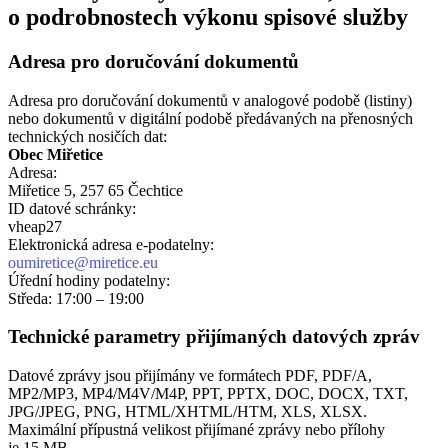
o podrobnostech výkonu spisové služby
Adresa pro doručování dokumentů
Adresa pro doručování dokumentů v analogové podobě (listiny)
nebo dokumentů v digitální podobě předávaných na přenosných
technických nosičích dat:
Obec Miřetice
Adresa:
Miřetice 5, 257 65 Čechtice
ID datové schránky:
vheap27
Elektronická adresa e‑podatelny:
oumiretice@miretice.eu
Úřední hodiny podatelny:
Středa: 17:00 – 19:00
Technické parametry přijímaných datových zpráv
Datové zprávy jsou přijímány ve formátech
PDF, PDF/A,
MP2/MP3, MP4/M4V/M4P, PPT, PPTX, DOC, DOCX, TXT,
JPG/JPEG, PNG, HTML/XHTML/HTM, XLS, XLSX.
Maximální přípustná velikost přijímané zprávy nebo přílohy
je
15 MB
.