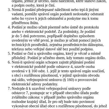
orgánu, jemuž je určeno, další náležitosti, které stanoví zákon,
a podpis osoby, která je činí.
Nemá-li podání předepsané náležitosti nebo trpí-li jinými
vadami, pomůže správní orgán podateli nedostatky odstranit
nebo ho vyzve k jejich odstranění a poskytne mu k tomu
přiměřenou lhůtu.
Podání je možno učinit písemně nebo ústně do protokolu
anebo v elektronické podobě. Za podmínky, že podání
je do 5 dnů potvrzeno, popřípadě doplněno způsobem
uvedeným ve větě první, je možno je učinit pomocí jiných
technických prostředků, zejména prostřednictvím dálnopisu,
telefaxu nebo veřejné datové sítě bez použití podpisu.
Podání se činí u správního orgánu, který je věcně a místně
příslušný. Podání je učiněno dnem, kdy tomuto orgánu došlo.
Není-li správní orgán schopen zajistit přijímání podání
v elektronické podobě podle odstavce 4, uzavře osoba
uvedená v § 160 odst. 1. jejíž je tento správní orgán součástí,
s obcí s rozšířenou působností, v jejímž správním obvodu
má sídlo, veřejnoprávní smlouvu (§ 160) o provozování
elektronické adresy podatelny.
Nedojde-li k uzavření veřejnoprávní smlouvy podle
odstavce 7, postupuje se v případě obecního úřadu podle
zvláštního zákona: v případě jiného správního orgánu
rozhodne krajský úřad, že pro něj bude tuto povinnost
vykonávat obecní úřad obce s rozšířenou působností, do jehož