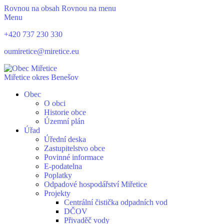
Rovnou na obsah
Rovnou na menu
Menu
+420 737 230 330
oumiretice@miretice.eu
Miřetice
okres Benešov
Obec
O obci
Historie obce
Územní plán
Úřad
Úřední deska
Zastupitelstvo obce
Povinné informace
E-podatelna
Poplatky
Odpadové hospodářství Miřetice
Projekty
Centrální čistička odpadních vod
DČOV
Přivaděč vody