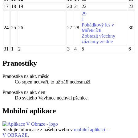
17
18
19
20
21
22
23
29
1
Pohádkový les v
24
25
26
27
28
30
Miřeticích
Zobrazit všechny
záznamy ze dne
31
1
2
3
4
5
6
Pranostiky
Pranostika na akt. měsíc
Co srpen neuvaří, to už září nedosmaží.
Pranostika na akt. den
Do svatého Vavřince nechval pšenice.
Mobilní aplikace
Sledujte informace z našeho webu v
mobilní aplikaci –
V OBRAZE.