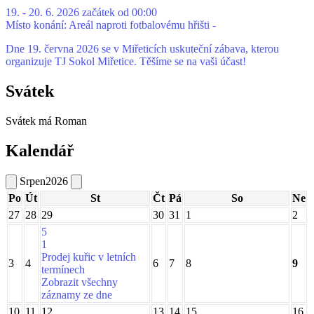
19. - 20. 6. 2026 začátek od 00:00
Místo konání:
Areál naproti fotbalovému hřišti -
Dne 19. června 2026 se v Miřeticích uskuteční zábava, kterou
organizuje TJ Sokol Miřetice. Těšíme se na vaši účast!
Svátek
Svátek má
Roman
Kalendář
Srpen
2026
Po
Út
St
Čt
Pá
So
Ne
27
28
29
30
31
1
2
5
1
Prodej kuřic v letních
3
4
6
7
8
9
termínech
Zobrazit všechny
záznamy ze dne
10
11
12
13
14
15
16