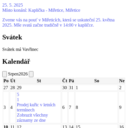
25. 5. 2025
Místo konání:
Kaplička - Miřetice, Miřetice
Zveme vás na pouť v Miřeticích, která se uskuteční 25. května
2025. Mše svatá začne tradičně v 14:00 v kapličce.
Svátek
Svátek má
Vavřinec
Kalendář
Srpen
2026
Po
Út
St
Čt
Pá
So
Ne
27
28
29
30
31
1
2
5
1
Prodej kuřic v letních
3
4
6
7
8
9
termínech
Zobrazit všechny
záznamy ze dne
10
11
12
13
14
15
16