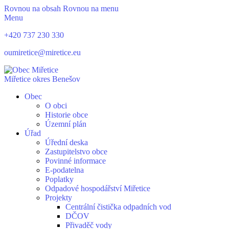
Rovnou na obsah
Rovnou na menu
Menu
+420 737 230 330
oumiretice@miretice.eu
Miřetice
okres Benešov
Obec
O obci
Historie obce
Územní plán
Úřad
Úřední deska
Zastupitelstvo obce
Povinné informace
E-podatelna
Poplatky
Odpadové hospodářství Miřetice
Projekty
Centrální čistička odpadních vod
DČOV
Přivaděč vody