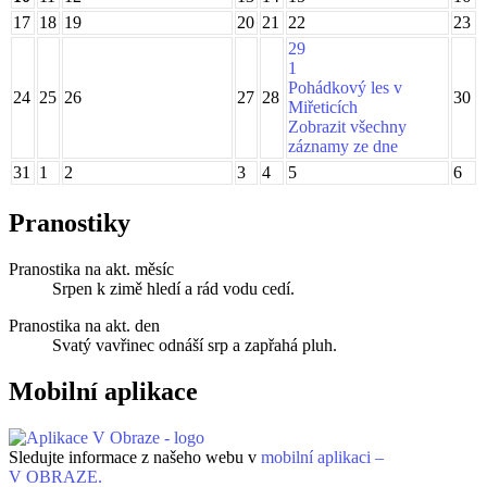
17
18
19
20
21
22
23
29
1
Pohádkový les v
24
25
26
27
28
30
Miřeticích
Zobrazit všechny
záznamy ze dne
31
1
2
3
4
5
6
Pranostiky
Pranostika na akt. měsíc
Srpen k zimě hledí a rád vodu cedí.
Pranostika na akt. den
Svatý vavřinec odnáší srp a zapřahá pluh.
Mobilní aplikace
Sledujte informace z našeho webu v
mobilní aplikaci –
V OBRAZE.